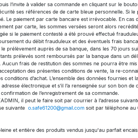
uis l’invite à valider sa commande en cliquant sur le bou
 sécurité ses références de de carte bleue personnelle. Si 
é. Le paiement par carte bancaire est irrévocable. En cas d’
iement par carte, les sommes versées seront alors recrédité
agée si le paiement contesté a été prouvé effectué frauduleu
ursement du débit frauduleux et des éventuels frais bancai
t, le prélèvement auprès de sa banque, dans les 70 jours suiv
 montants prélevés sont remboursés par la banque dans un d
. Aucun frais de restitution des sommes ne pourra être mis à
ceptation des présentes conditions de vente, la re-connai
es conditions d’achat. L’ensemble des données fournies et 
e adresse électronique et s’il l’a renseignée sur son bon 
 confirmation de l’enregistrement de sa commande.
 KADMIN, il peut le faire soit par courrier à l’adresse sui
sse suivante
o.safe61200@gmail.com
soit par téléphone au 
ine et entière des produits vendus jusqu'au parfait encaiss