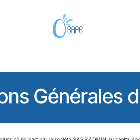
Inondation
Solutions Pro
À propos
Blog
Contactez
ons Générales 
lues d’une part par la société SAS KADMIN au capital socia